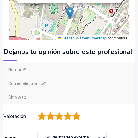
Leaflet
|
©
OpenStreetMap
contributors
Dejanos tu opinión sobre este profesional
1
2
3
4
5
Valoración
Imagen