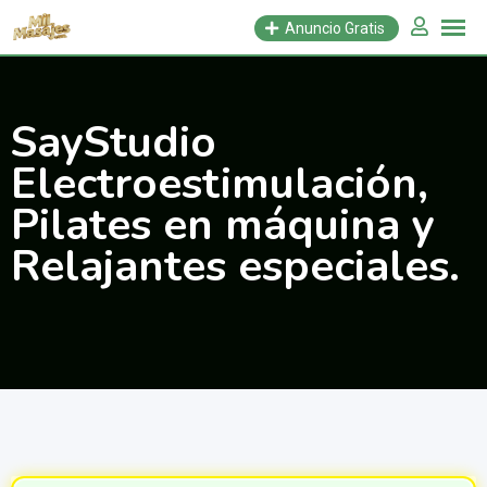
Saltar
Anuncio Gratis
al
contenido
SayStudio
Electroestimulación,
Pilates en máquina y
Relajantes especiales.