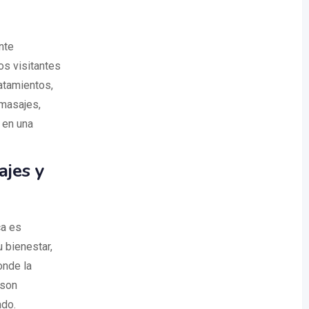
nte
os visitantes
ratamientos,
 masajes,
 en una
ajes y
ca es
u bienestar,
onde la
 son
ado.