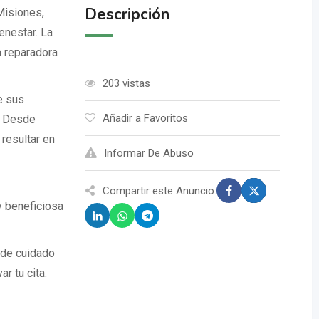
Descripción
Misiones,
enestar. La
a reparadora
203 vistas
e sus
Añadir a Favoritos
n. Desde
resultar en
Informar De Abuso
Compartir este Anuncio:
y beneficiosa
 de cuidado
r tu cita.