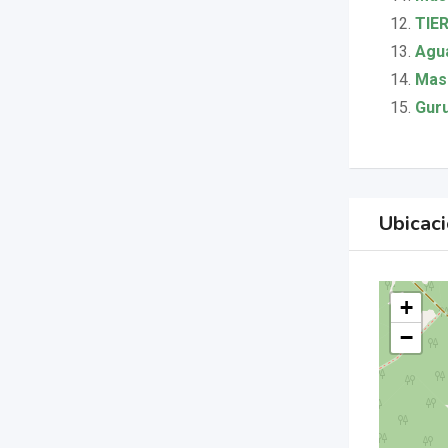
TIE
Agu
Masa
Gur
Ubicac
+
−