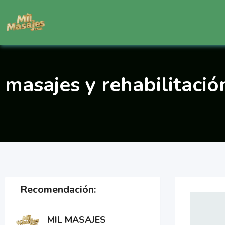
Saltar
al
contenido
masajes y rehabilitació
Recomendación:
MIL MASAJES