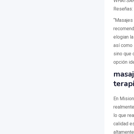
WHATSAP
Reseñas:
“Masajes 
recomenda
elogian la
así como l
sino que o
opción id
masaj
terap
En Misione
realmente 
lo que re
calidad e
altamente 