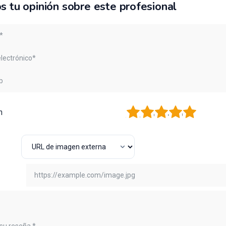
s tu opinión sobre este profesional
1
2
3
4
5
n