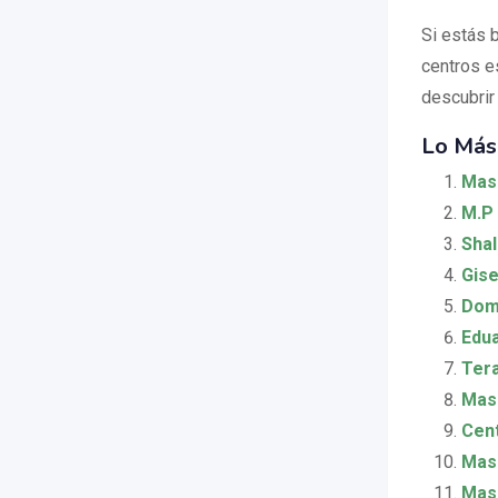
Si estás 
centros e
descubrir
Lo Más
Mas
M.P 
Shal
Gise
Dom
Edua
Ter
Masa
Cen
Masa
Masa