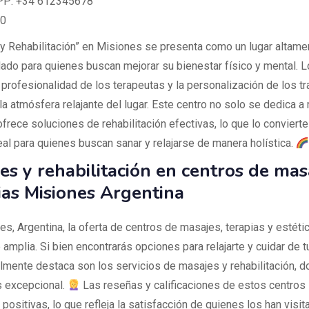
P: +34 612345678
 0
y Rehabilitación” en Misiones se presenta como un lugar altame
do para quienes buscan mejorar su bienestar físico y mental. L
 profesionalidad de los terapeutas y la personalización de los t
a atmósfera relajante del lugar. Este centro no solo se dedica a
frece soluciones de rehabilitación efectivas, lo que lo convierte
eal para quienes buscan sanar y relajarse de manera holística.
es y rehabilitación en centros de mas
ias Misiones Argentina
s, Argentina, la oferta de centros de masajes, terapias y estéti
amplia. Si bien encontrarás opciones para relajarte y cuidar de t
almente destaca son los servicios de masajes y rehabilitación, d
s excepcional.
Las reseñas y calificaciones de estos centros
positivas, lo que refleja la satisfacción de quienes los han visit