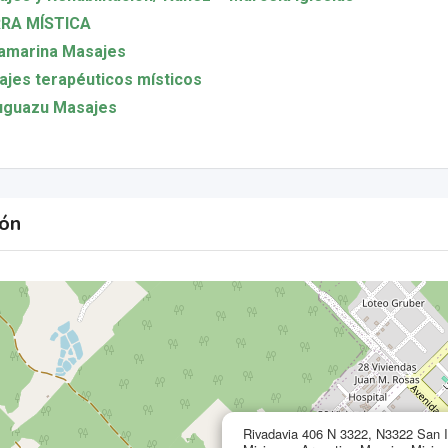
RRA MÍSTICA
amarina Masajes
jes terapéuticos místicos
uguazu Masajes
ión
Rivadavia 406 N 3322, N3322 San I