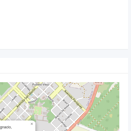
×
gnacio,