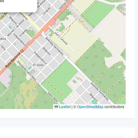
nes
Leaflet
|
©
OpenStreetMap
contributors