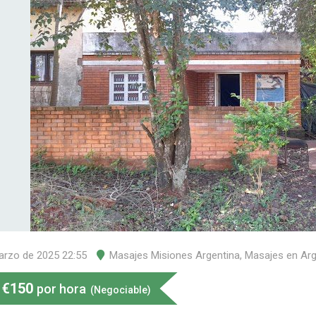
arzo de 2025 22:55
Masajes Misiones Argentina
,
Masajes en Arg
€
150
por hora
(Negociable)