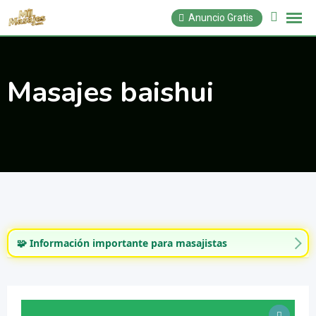
Saltar
Anuncio Gratis
al
contenido
Masajes baishui
🧩 Información importante para masajistas