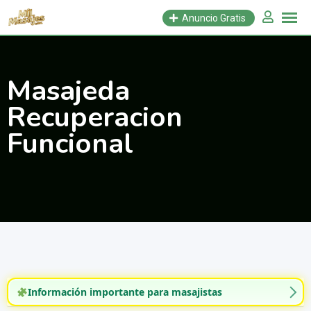
Saltar
Anuncio Gratis
al
contenido
Masajeda
Recuperacion
Funcional
Información importante para masajistas