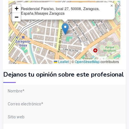
×
+
Residencial Paraíso, local 27, 50008, Zaragoza,
España,Masajes Zaragoza
−
Leaflet
|
©
OpenStreetMap
contributors
Dejanos tu opinión sobre este profesional