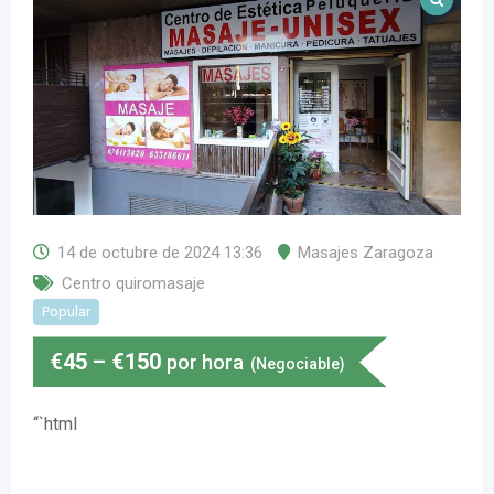
14 de octubre de 2024 13:36
Masajes Zaragoza
Centro quiromasaje
Popular
€
45
–
€
150
por hora
(Negociable)
“`html