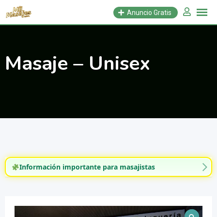
Saltar
Anuncio Gratis
al
contenido
Masaje – Unisex
Información importante para masajistas