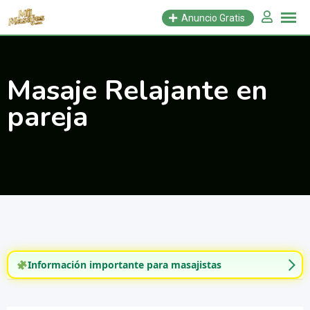
Saltar
Anuncio Gratis
al
contenido
Masaje Relajante en
pareja
Información importante para masajistas