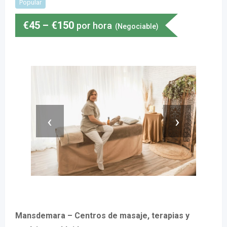
Popular
€
45
–
€
150
por hora
(Negociable)
‹
›
Mansdemara – Centros de masaje, terapias y