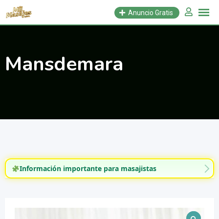
Saltar
Anuncio Gratis
al
contenido
Mansdemara
Información importante para masajistas