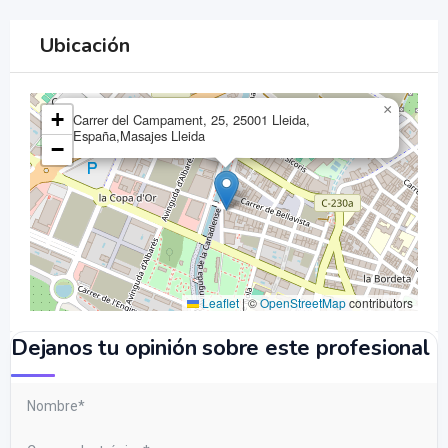
Ubicación
×
+
Carrer del Campament, 25, 25001 Lleida,
España,Masajes Lleida
−
Leaflet
|
©
OpenStreetMap
contributors
Dejanos tu opinión sobre este profesional