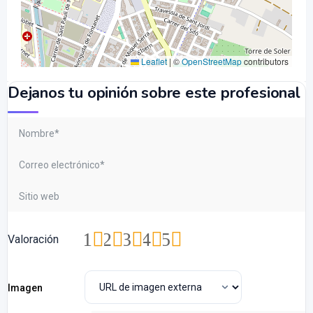
Leaflet
|
©
OpenStreetMap
contributors
Dejanos tu opinión sobre este profesional
1
2
3
4
5
Valoración
Imagen