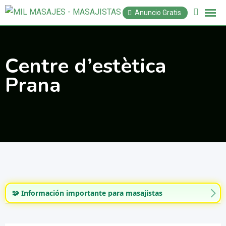
Saltar
Anuncio Gratis
al
contenido
Centre d’estètica
Prana
🧩 Información importante para masajistas