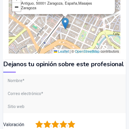
Antiguo, 50001 Zaragoza, España,Masajes
−
Zaragoza
Leaflet
|
©
OpenStreetMap
contributors
Dejanos tu opinión sobre este profesional
1
2
3
4
5
Valoración