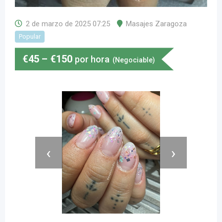
2 de marzo de 2025 07:25
Masajes Zaragoza
Popular
€
45
–
€
150
por hora
(Negociable)
‹
›