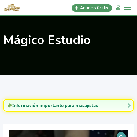
Saltar
Anuncio Gratis
al
contenido
Mágico Estudio
Información importante para masajistas