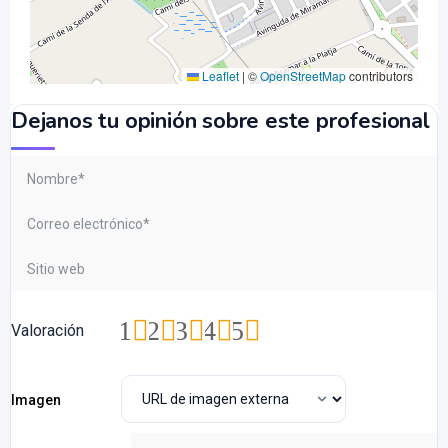
Leaflet
|
©
OpenStreetMap
contributors
Dejanos tu opinión sobre este profesional
1
2
3
4
5
Valoración
Imagen