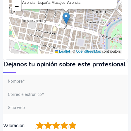
Valencia, España,Masajes Valencia
−
Leaflet
|
©
OpenStreetMap
contributors
Dejanos tu opinión sobre este profesional
1
2
3
4
5
Valoración