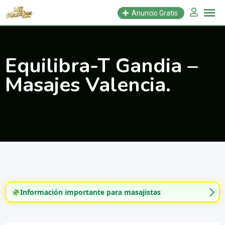
Saltar
Anuncio Gratis
al
contenido
Equilibra-T Gandia –
Masajes Valencia.
Información importante para masajistas