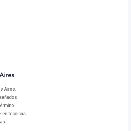
Aires
s Aires,
iseñados
término
e en técnicas
as.