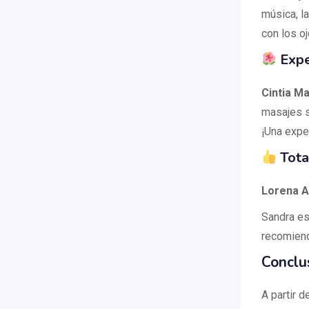
música, la
con los o
Expe
Cintia M
masajes s
¡Una expe
Tota
Lorena A
Sandra es 
recomiend
Conclu
A partir 