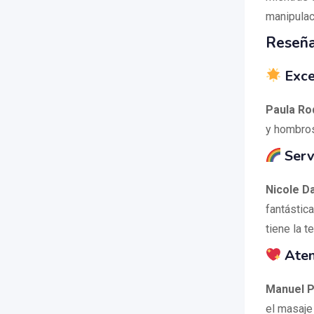
manipulac
Reseña
Exce
Paula Ro
y hombros
Serv
Nicole D
fantástic
tiene la t
Aten
Manuel P
el masaje