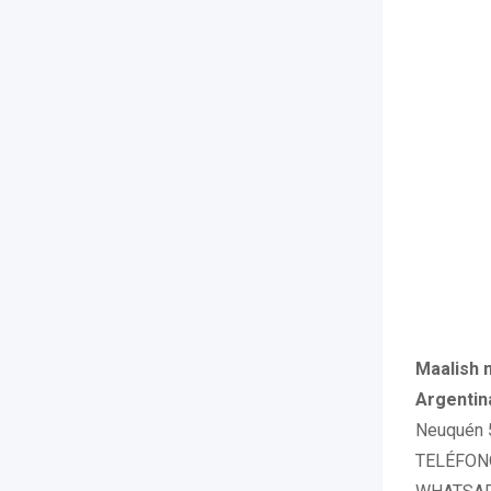
Maalish 
Argentin
Neuquén 5
TELÉFONO