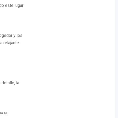
do este lugar
cogedor y los
 relajante.
detalle, la
mo un