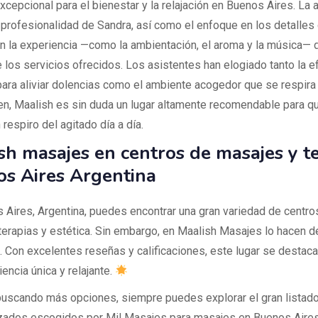
cepcional para el bienestar y la relajación en Buenos Aires. La a
a profesionalidad de Sandra, así como el enfoque en los detalles
n la experiencia —como la ambientación, el aroma y la música— 
 los servicios ofrecidos. Los asistentes han elogiado tanto la ef
ara aliviar dolencias como el ambiente acogedor que se respira e
n, Maalish es sin duda un lugar altamente recomendable para q
respiro del agitado día a día.
sh masajes en centros de masajes y t
s Aires Argentina
 Aires, Argentina, puedes encontrar una gran variedad de centro
terapias y estética. Sin embargo, en Maalish Masajes lo hacen 
a. Con excelentes reseñas y calificaciones, este lugar se destaca
encia única y relajante.
buscando más opciones, siempre puedes explorar el gran listad
zados escogidos por Mil Masajes para masajes en Buenos Aires,