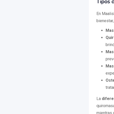
Tipos 
En Maalis
bienestar
Mas
Qui
brin
Mas
prev
Masa
exper
Ost
trat
La
difere
quiromasaj
mientras q