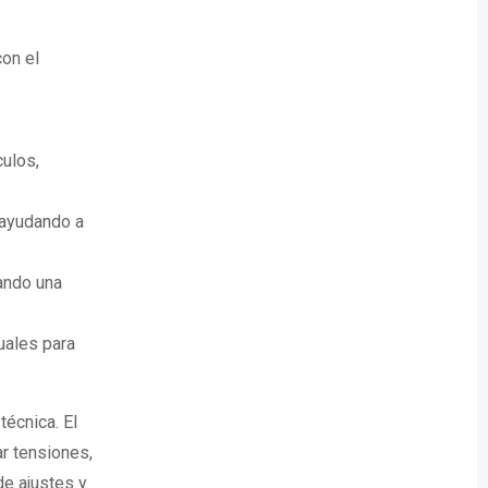
con el
culos,
, ayudando a
ando una
uales para
técnica. El
ar tensiones,
de ajustes y