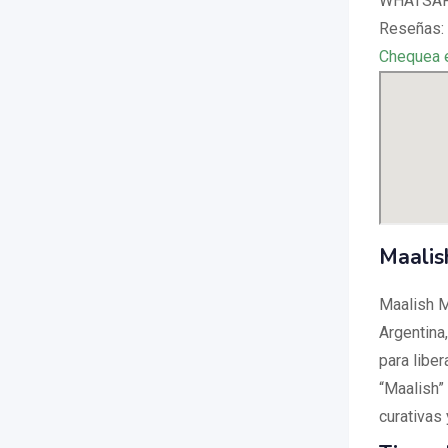
WHATSAPP
Reseñas:
Chequea 
Maalis
Maalish M
Argentina
para liber
“Maalish” 
curativas 