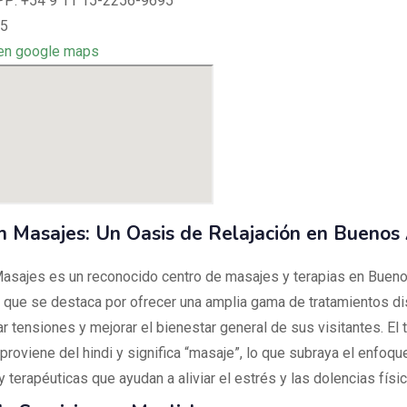
: +54 9 11 15-2256-9695
 5
en google maps
h Masajes: Un Oasis de Relajación en Buenos 
asajes es un reconocido centro de masajes y terapias en Bueno
, que se destaca por ofrecer una amplia gama de tratamientos d
ar tensiones y mejorar el bienestar general de sus visitantes. El 
proviene del hindi y significa “masaje”, lo que subraya el enfoqu
y terapéuticas que ayudan a aliviar el estrés y las dolencias físic