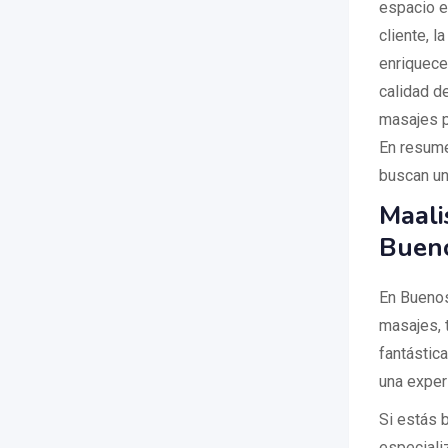
espacio ex
cliente, l
enriquece
calidad de
masajes p
En resume
buscan un 
Maali
Bueno
En Buenos
masajes, 
fantástic
una experi
Si estás 
especiali