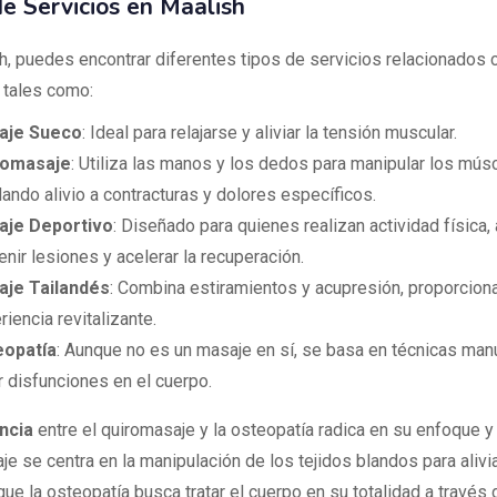
de Servicios en Maalish
h, puedes encontrar diferentes tipos de servicios relacionados 
, tales como:
aje Sueco
: Ideal para relajarse y aliviar la tensión muscular.
romasaje
: Utiliza las manos y los dedos para manipular los mús
dando alivio a contracturas y dolores específicos.
aje Deportivo
: Diseñado para quienes realizan actividad física
enir lesiones y acelerar la recuperación.
je Tailandés
: Combina estiramientos y acupresión, proporcion
iencia revitalizante.
eopatía
: Aunque no es un masaje en sí, se basa en técnicas man
ar disfunciones en el cuerpo.
ncia
entre el quiromasaje y la osteopatía radica en su enfoque y 
e se centra en la manipulación de los tejidos blandos para alivi
ue la osteopatía busca tratar el cuerpo en su totalidad a través 