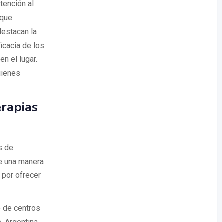
tención al
 que
destacan la
icacia de los
n el lugar.
uienes
erapias
s de
de una manera
 por ofrecer
o de centros
 Argentina.