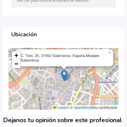
Haz clic para mostrar el número de teléfono
Ubicación
×
+
C. Toro, 25, 37002 Salamanca, España,Masajes
Salamanca
−
Leaflet
|
©
OpenStreetMap
contributors
Dejanos tu opinión sobre este profesional