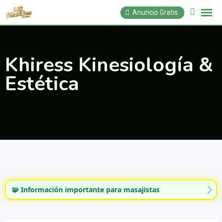
Saltar
Anuncio Gratis
al
contenido
Khiress Kinesiología &
Estética
🧩 Información importante para masajistas