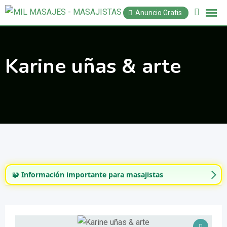
Saltar
Anuncio Gratis
al
contenido
Karine uñas & arte
🧩 Información importante para masajistas