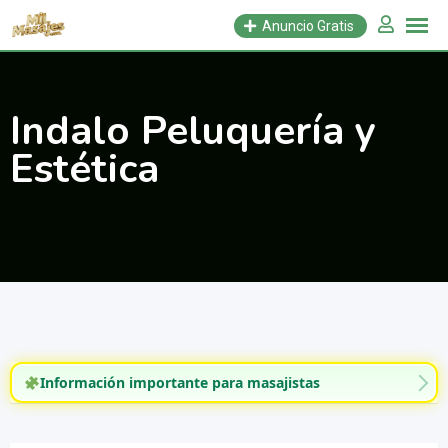
Saltar
Anuncio Gratis
al
contenido
Indalo Peluquería y
Estética
Información importante para masajistas