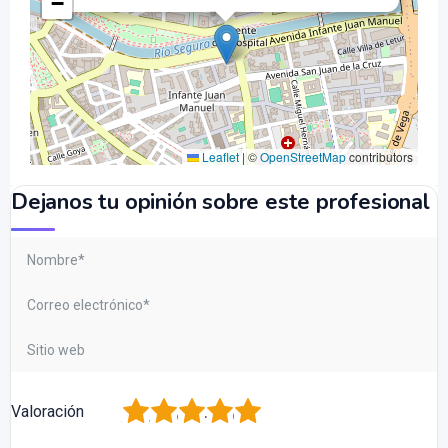
−
Leaflet
|
©
OpenStreetMap
contributors
Dejanos tu opinión sobre este profesional
1
2
3
4
5
Valoración