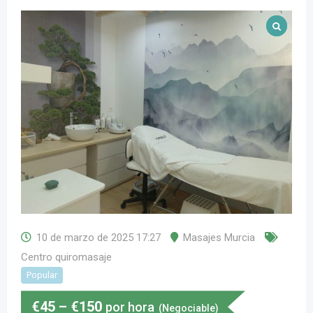
10 de marzo de 2025 17:27
Masajes Murcia
Centro quiromasaje
Popular
€
45
–
€
150
por hora
(Negociable)