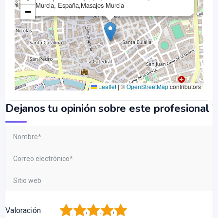
Murcia, España,Masajes Murcia
−
Leaflet
|
©
OpenStreetMap
contributors
Dejanos tu opinión sobre este profesional
1
2
3
4
5
Valoración