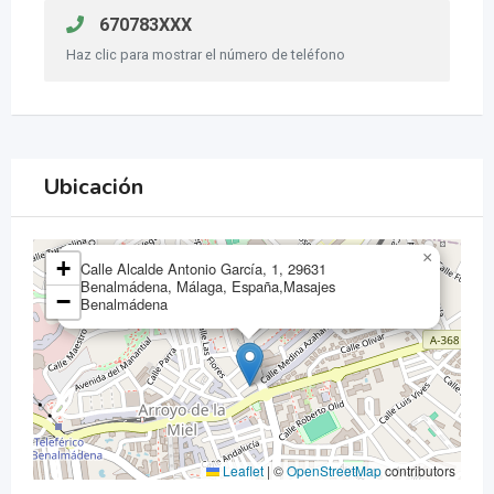
670783XXX
Haz clic para mostrar el número de teléfono
Ubicación
×
+
Calle Alcalde Antonio García, 1, 29631
Benalmádena, Málaga, España,Masajes
−
Benalmádena
Leaflet
|
©
OpenStreetMap
contributors