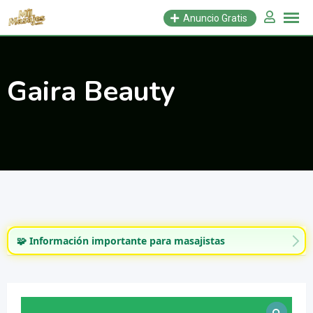
Saltar
Anuncio Gratis
al
contenido
Gaira Beauty
🧩 Información importante para masajistas