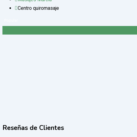
Centro quiromasaje
Popular
€
45
–
€
150
por hora
(Negociable)
Reseñas de Clientes