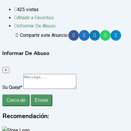
425 vistas
Añadir a Favoritos
Informar De Abuso
Compartir este Anuncio:
Informar De Abuso
×
Su Queja
*
Cerca de
Enviar
Recomendación: