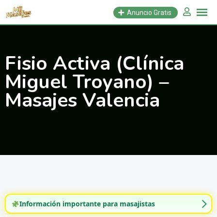
Saltar
Anuncio Gratis
al
contenido
Fisio Activa (Clínica
Miguel Troyano) –
Masajes Valencia
Información importante para masajistas