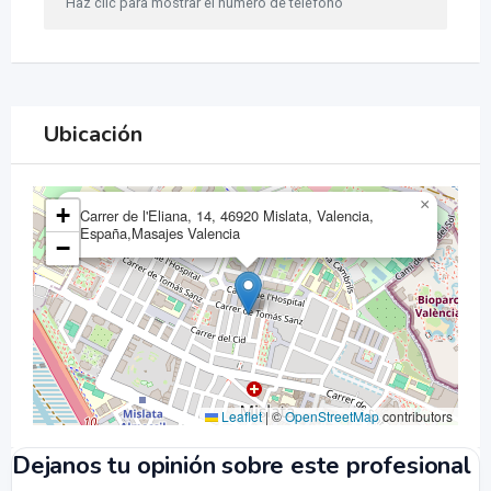
Haz clic para mostrar el número de teléfono
Ubicación
×
+
Carrer de l'Eliana, 14, 46920 Mislata, Valencia,
España,Masajes Valencia
−
Leaflet
|
©
OpenStreetMap
contributors
Dejanos tu opinión sobre este profesional