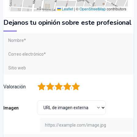
Leaflet
|
©
OpenStreetMap
contributors
Dejanos tu opinión sobre este profesional
1
2
3
4
5
Valoración
Imagen