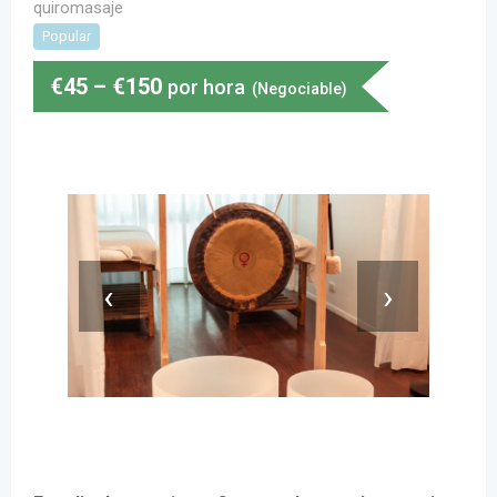
quiromasaje
Popular
€
45
–
€
150
por hora
(Negociable)
‹
›