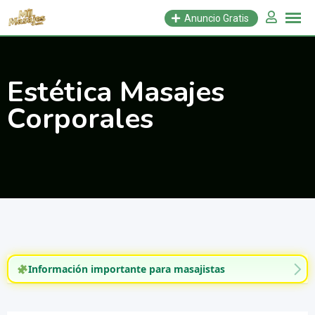
Saltar
Anuncio Gratis
al
contenido
Estética Masajes
Corporales
Información importante para masajistas