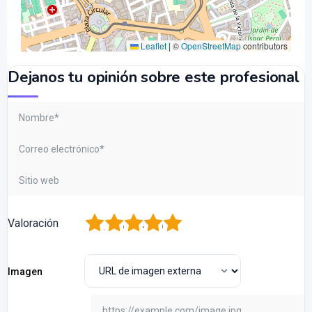
Leaflet
|
©
OpenStreetMap
contributors
Dejanos tu opinión sobre este profesional
1
2
3
4
5
Valoración
Imagen