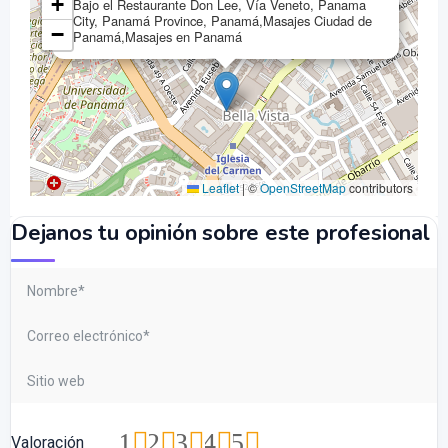
+
Bajo el Restaurante Don Lee, Vía Veneto, Panama
City, Panamá Province, Panamá,Masajes Ciudad de
−
Panamá,Masajes en Panamá
Leaflet
|
©
OpenStreetMap
contributors
Dejanos tu opinión sobre este profesional
1
2
3
4
5
Valoración