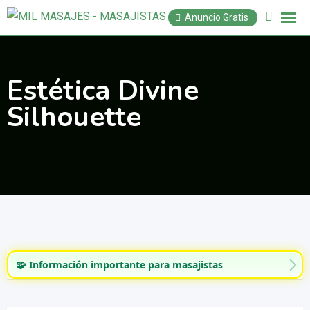
Saltar
Anuncio Gratis
al
contenido
Estética Divine
Silhouette
🧩 Información importante para masajistas