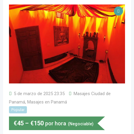
5 de marzo de 2025 23:35
Masajes Ciudad de
Panamá
,
Masajes en Panamá
Popular
€
45
–
€
150
por hora
(Negociable)