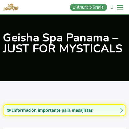
Saltar
Anuncio Gratis
al
contenido
Geisha Spa Panama –
JUST FOR MYSTICALS
🧩 Información importante para masajistas