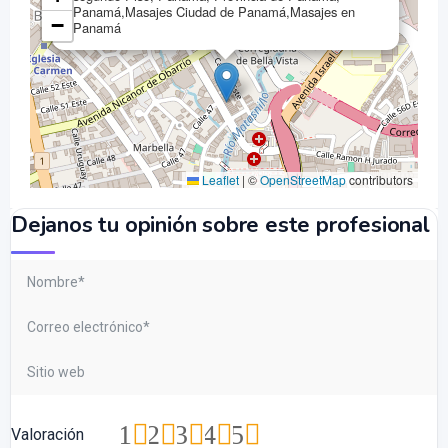
Panamá,Masajes Ciudad de Panamá,Masajes en
−
Panamá
Leaflet
|
©
OpenStreetMap
contributors
Dejanos tu opinión sobre este profesional
1
2
3
4
5
Valoración