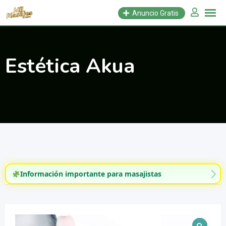
Saltar
Anuncio Gratis
al
contenido
Estética Akua
Información importante para masajistas