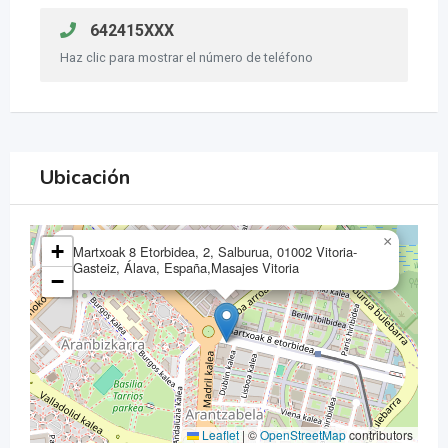
642415XXX
Haz clic para mostrar el número de teléfono
Ubicación
×
+
Martxoak 8 Etorbidea, 2, Salburua, 01002 Vitoria-
Gasteiz, Álava, España,Masajes Vitoria
−
Leaflet
|
©
OpenStreetMap
contributors