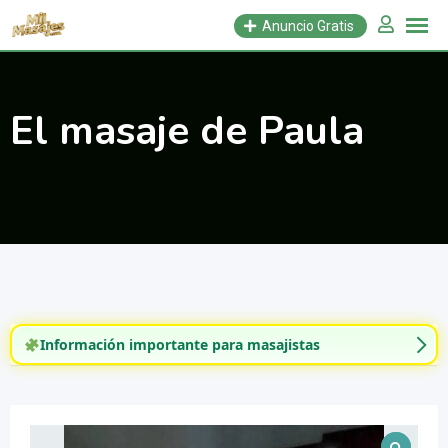
Saltar
Anuncio Gratis
al
contenido
El masaje de Paula
Información importante para masajistas