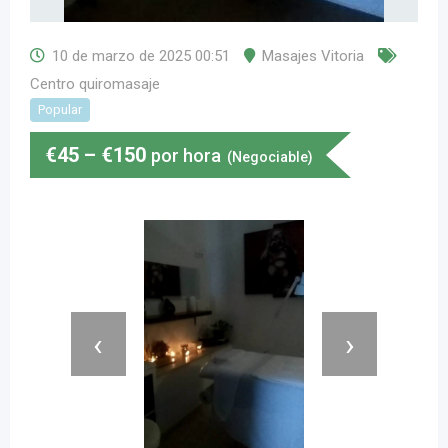
10 de marzo de 2025 00:51
Masajes Vitoria
Centro quiromasaje
Popular
€
45
–
€
150
por hora
(Negociable)
‹
›