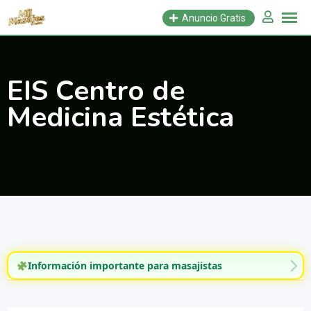
Saltar
Anuncio Gratis
al
contenido
EIS Centro de
Medicina Estética
Información importante para masajistas