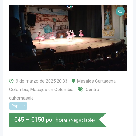
9 de marzo de 2025 20:33
Masajes Cartagena
Colombia
,
Masajes en Colombia
Centro
quiromasaje
Popular
€
45
–
€
150
por hora
(Negociable)