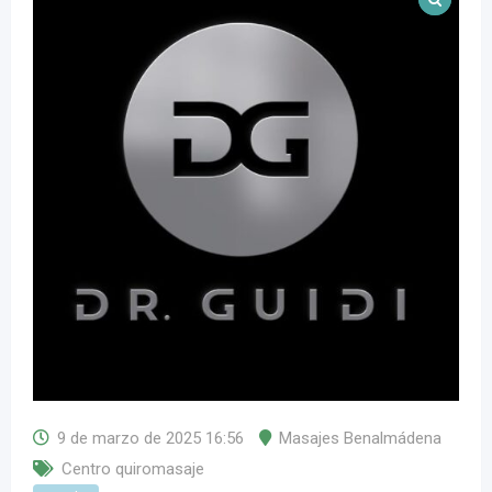
9 de marzo de 2025 16:56
Masajes Benalmádena
Centro quiromasaje