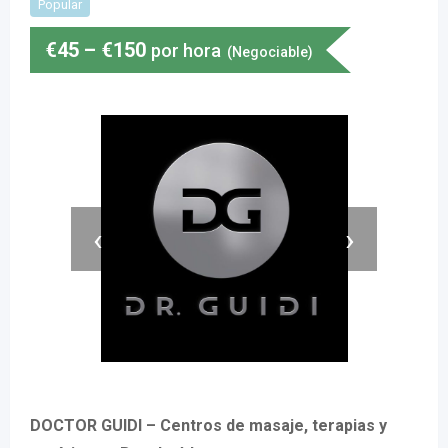
Popular
€
45
–
€
150
por hora
(Negociable)
‹
›
DOCTOR GUIDI – Centros de masaje, terapias y