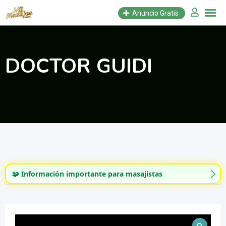
Saltar
Anuncio Gratis
al
contenido
DOCTOR GUIDI
🧩 Información importante para masajistas