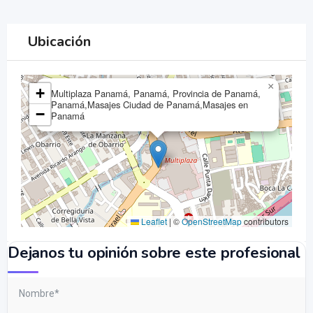
Ubicación
×
+
Multiplaza Panamá, Panamá, Provincia de Panamá,
Panamá,Masajes Ciudad de Panamá,Masajes en
−
Panamá
Leaflet
|
©
OpenStreetMap
contributors
Dejanos tu opinión sobre este profesional