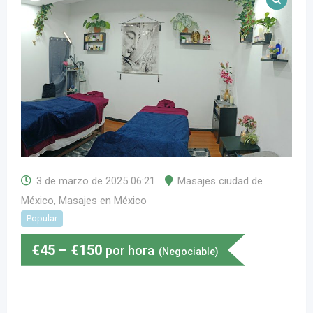
3 de marzo de 2025 06:21
Masajes ciudad de
México
,
Masajes en México
Popular
€
45
–
€
150
por hora
(Negociable)