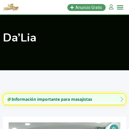
Saltar
Anuncio Gratis
al
contenido
Da’Lia
Información importante para masajistas