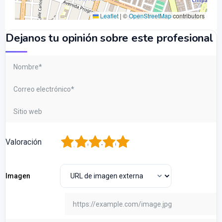
Leaflet
|
©
OpenStreetMap
contributors
Dejanos tu opinión sobre este profesional
1
2
3
4
5
Valoración
Imagen