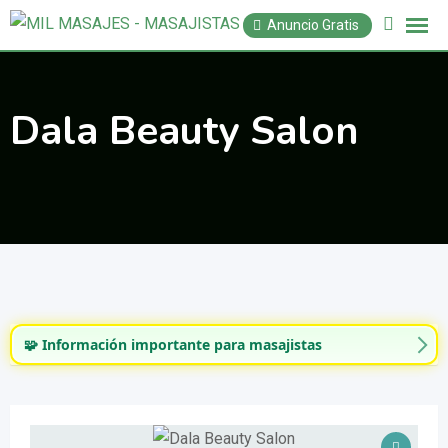
Saltar
Anuncio Gratis
al
contenido
Dala Beauty Salon
🧩 Información importante para masajistas