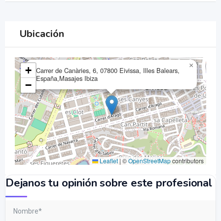
Ubicación
×
+
Carrer de Canàries, 6, 07800 Eivissa, Illes Balears,
España,Masajes Ibiza
−
Leaflet
|
©
OpenStreetMap
contributors
Dejanos tu opinión sobre este profesional