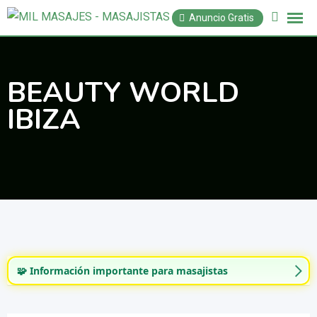
Saltar
Anuncio Gratis
al
contenido
BEAUTY WORLD
IBIZA
🧩 Información importante para masajistas