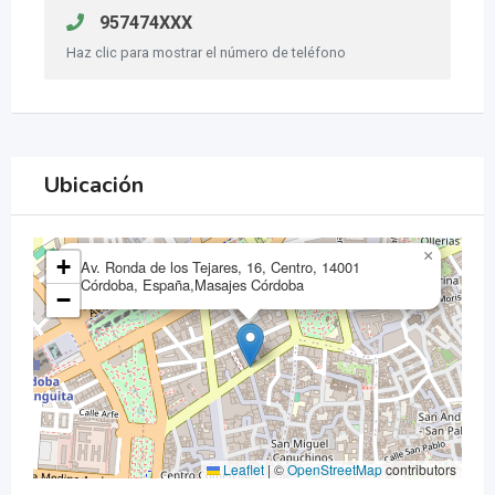
957474XXX
Haz clic para mostrar el número de teléfono
Ubicación
×
+
Av. Ronda de los Tejares, 16, Centro, 14001
Córdoba, España,Masajes Córdoba
−
Leaflet
|
©
OpenStreetMap
contributors