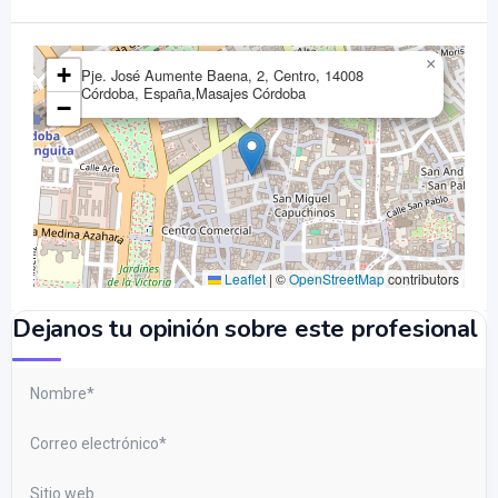
×
+
Pje. José Aumente Baena, 2, Centro, 14008
Córdoba, España,Masajes Córdoba
−
Leaflet
|
©
OpenStreetMap
contributors
Dejanos tu opinión sobre este profesional