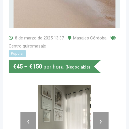
8 de marzo de 2025 13:37
Masajes Córdoba
Centro quiromasaje
Popular
€
45
–
€
150
por hora
(Negociable)
‹
›