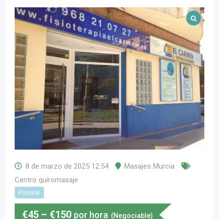
8 de marzo de 2025 12:54
Masajes Murcia
Centro quiromasaje
Popular
€
45
–
€
150
por hora
(Negociable)