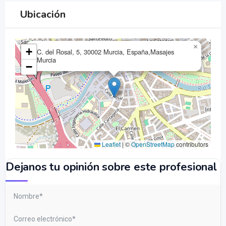
Ubicación
×
+
C. del Rosal, 5, 30002 Murcia, España,Masajes
Murcia
−
Leaflet
|
©
OpenStreetMap
contributors
Dejanos tu opinión sobre este profesional