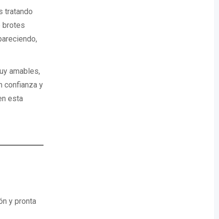
s tratando
 brotes
pareciendo,
muy amables,
n confianza y
en esta
ón y pronta