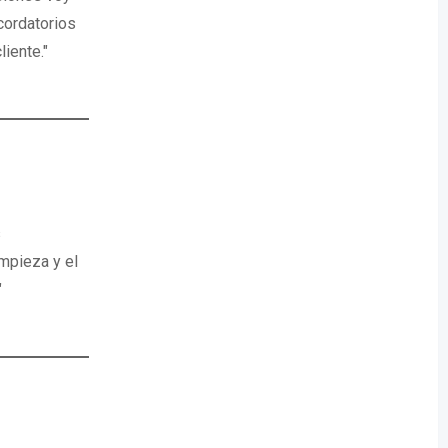
cordatorios
iente."
s
impieza y el
"