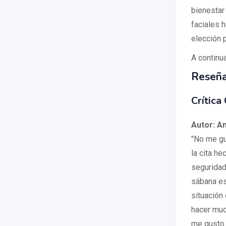
bienestar
faciales h
elección 
A continua
Reseña
Crítica
Autor: A
"No me gu
la cita he
seguridad
sábana es
situación
hacer muc
me gusto 