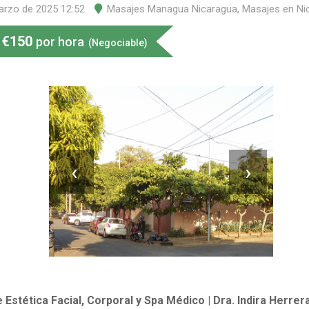
arzo de 2025 12:52
Masajes Managua Nicaragua
,
Masajes en Ni
€
150
por hora
(Negociable)
‹
›
e Estética Facial, Corporal y Spa Médico | Dra. Indira Herre