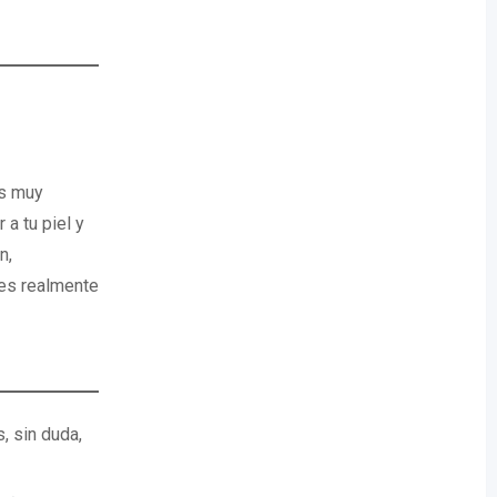
es muy
a tu piel y
n,
ues realmente
, sin duda,