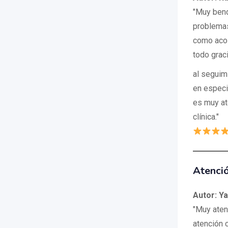
"Muy bend
problemas
como acos
todo grac
al seguim
en especi
es muy at
clínica."
Atenci
Autor: Y
"Muy aten
atención 