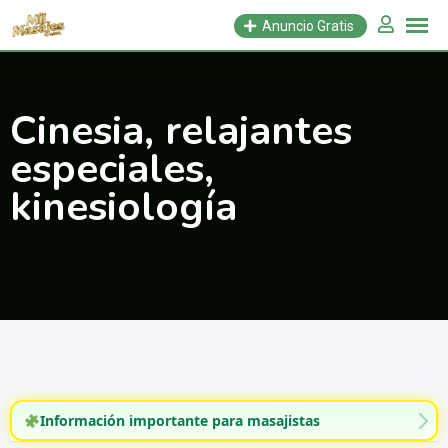
Saltar
Anuncio Gratis
al
contenido
Cinesia, relajantes
especiales,
kinesiología
Información importante para masajistas