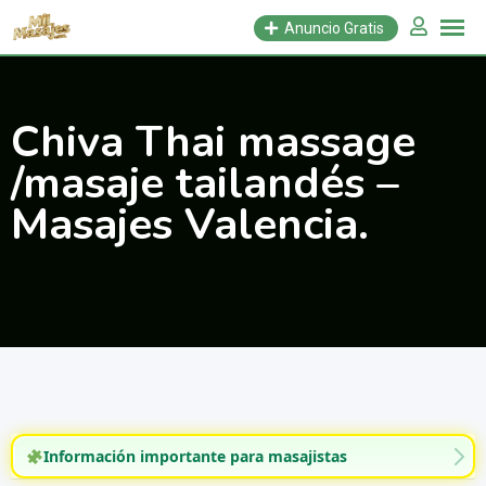
Saltar
Anuncio Gratis
al
contenido
Chiva Thai massage
/masaje tailandés –
Masajes Valencia.
Información importante para masajistas