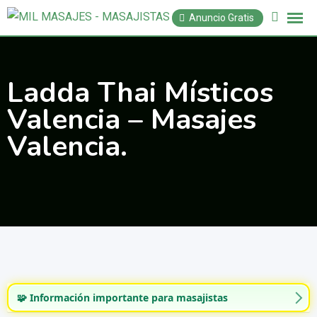
Saltar
Anuncio Gratis
al
contenido
Ladda Thai Místicos
Valencia – Masajes
Valencia.
🧩 Información importante para masajistas