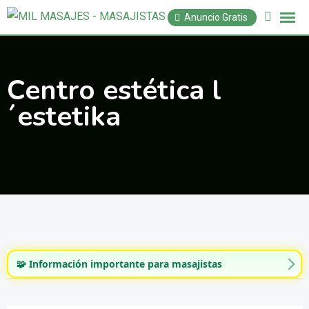
Saltar
Anuncio Gratis
al
contenido
Centro estética l
´estetika
🧩 Información importante para masajistas