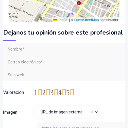
Leaflet
|
©
OpenStreetMap
contributors
Dejanos tu opinión sobre este profesional
1
2
3
4
5
Valoración
Imagen