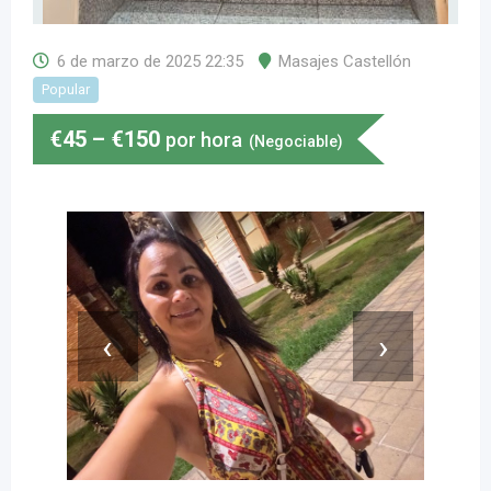
6 de marzo de 2025 22:35
Masajes Castellón
Popular
€
45
–
€
150
por hora
(Negociable)
‹
›