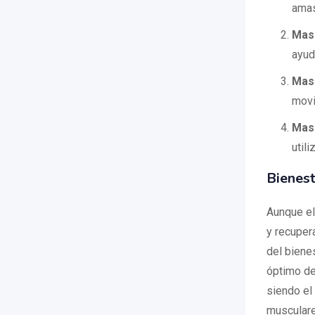
amas
Mas
ayud
Masa
movi
Mas
util
Bienest
Aunque e
y recuper
del biene
óptimo de
siendo el
musculare