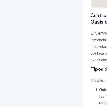
Centro
Oasis 
El "Centr
recomenda
bienestar
destaca p
experienc
Tipos 
Entre los
Qui
facil
recu