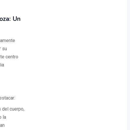
oza: Un
ltamente
r su
te centro
ia
estacar:
 del cuerpo,
o la
nan