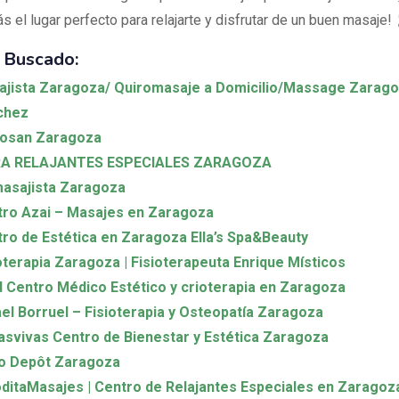
s el lugar perfecto para relajarte y disfrutar de un buen masaje!
 Buscado:
jista Zaragoza/ Quiromasaje a Domicilio/Massage Zarago
chez
rosan Zaragoza
RA RELAJANTES ESPECIALES ZARAGOZA
asajista Zaragoza
ro Azai – Masajes en Zaragoza
ro de Estética en Zaragoza Ella’s Spa&Beauty
oterapia Zaragoza | Fisioterapeuta Enrique Místicos
 Centro Médico Estético y crioterapia en Zaragoza
el Borruel – Fisioterapia y Osteopatía Zaragoza
svivas Centro de Bienestar y Estética Zaragoza
co Depôt Zaragoza
ditaMasajes | Centro de Relajantes Especiales en Zaragoz