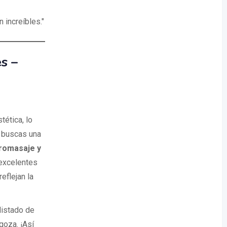
 increíbles."
s –
tética, lo
i buscas una
romasaje y
 excelentes
eflejan la
listado de
oza. ¡Así