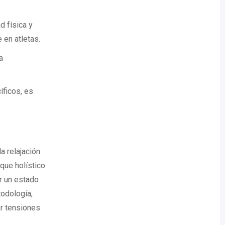
d física y
 en atletas.
a
íficos, es
 relajación
que holístico
r un estado
odología,
ar tensiones