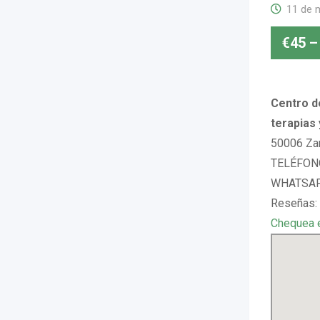
11 de 
€
45
–
Centro d
terapias
50006 Za
TELÉFONO
WHATSAPP
Reseñas:
Chequea 