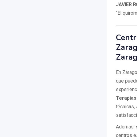
JAVIER R
"El quirom
Centr
Zarag
Zara
En Zarago
que puede
experienc
Terapias
técnicas, 
satisfacc
Además, s
centros e