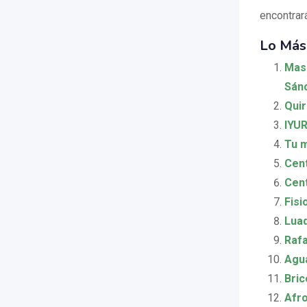
encontrará
Lo Más
Masa
Sán
Qui
IYU
Tu m
Cent
Cent
Fisi
Luad
Rafa
Agua
Bri
Afro