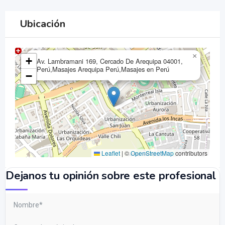
Ubicación
×
+
Av. Lambramani 169, Cercado De Arequipa 04001,
Perú,Masajes Arequipa Perú,Masajes en Perú
−
Leaflet
|
©
OpenStreetMap
contributors
Dejanos tu opinión sobre este profesional