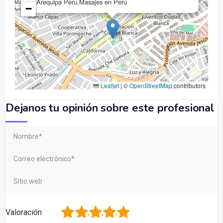
Arequipa Perú,Masajes en Perú
−
Leaflet
|
©
OpenStreetMap
contributors
Dejanos tu opinión sobre este profesional
1
2
3
4
5
Valoración