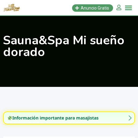
Saltar
Anuncio Gratis
al
contenido
Sauna&Spa Mi sueño
dorado
Información importante para masajistas