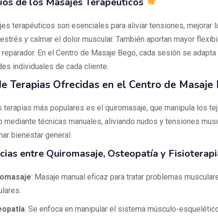
ios de los Masajes Terapéuticos
s terapéuticos son esenciales para aliviar tensiones, mejorar la
 estrés y calmar el dolor muscular. También aportan mayor flexibi
reparador. En el Centro de Masaje Bego, cada sesión se adapta 
es individuales de cada cliente.
de Terapias Ofrecidas en el Centro de Masaje
s terapias más populares es el quiromasaje, que manipula los te
o mediante técnicas manuales, aliviando nudos y tensiones mus
nar bienestar general.
cias entre Quiromasaje, Osteopatía y Fisioterapi
romasaje
: Masaje manual eficaz para tratar problemas muscular
ulares.
eopatía
: Se enfoca en manipular el sistema músculo-esquelétic