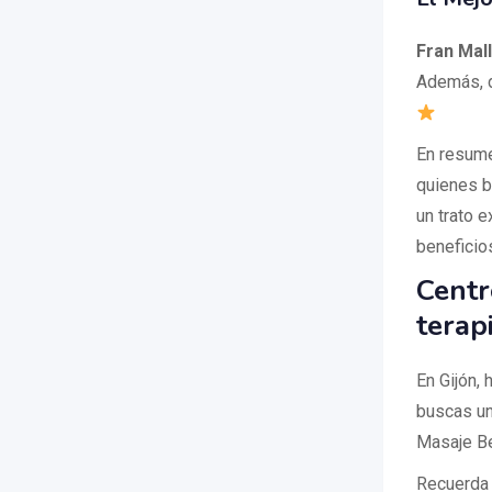
Fran Mal
Además, d
En resume
quienes bu
un trato e
beneficio
Centr
terap
En Gijón, 
buscas un
Masaje Be
Recuerda 