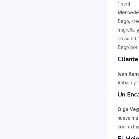
“`html
Mercedes
Bego, cre
migraña, ¡
en su sit
Bego por
Cliente
Ivan Xan
trabajo y 
Un Enc
Olga Veg
nueva más
con mi hi
El Mej