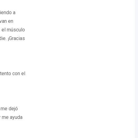
diendo a
van en
e el músculo
ie. ¡Gracias
tento con el
í me dejó
y me ayuda