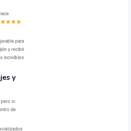
hace.
"
jorable para
jón y recibir
s increíbles
jes y
 pero si
entro de
ecializados