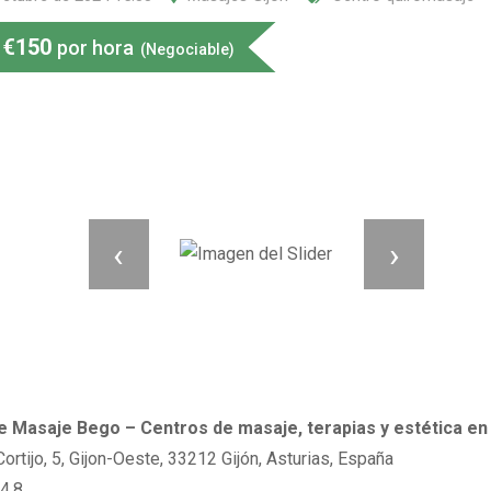
€
150
por hora
(Negociable)
‹
›
e Masaje Bego – Centros de masaje, terapias y estética en 
ortijo, 5, Gijon-Oeste, 33212 Gijón, Asturias, España
4.8