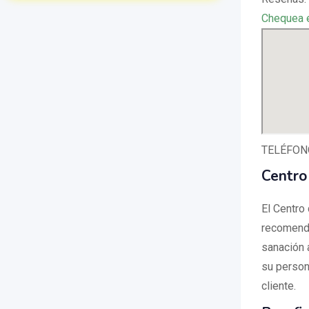
Chequea 
TELÉFONO
Centro
El Centro
recomenda
sanación 
su persona
cliente.