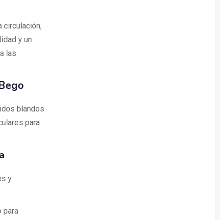
 circulación,
lidad y un
a las
 Bego
jidos blandos
culares para
a
es y
o para