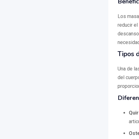
Benefic
Los masaje
reducir el
descanso 
necesidad
Tipos 
Una de la
del cuerp
proporcio
Diferen
Qui
artic
Ost