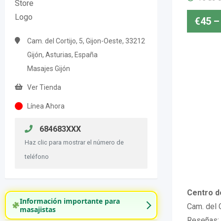
€
45
–
Cam. del Cortijo, 5, Gijon-Oeste, 33212
Gijón, Asturias, España
Masajes Gijón
Ver Tienda
Línea Ahora
684683XXX
Haz clic para mostrar el número de
teléfono
Centro d
Información importante para
Cam. del C
masajistas
Reseñas: 