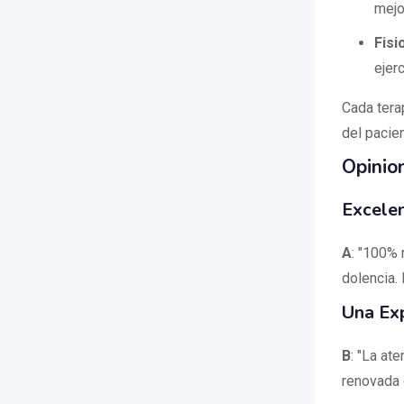
mejo
Fisi
ejer
Cada tera
del pacien
Opinio
Excele
A
: "100% 
dolencia.
Una Exp
B
: "La at
renovada 