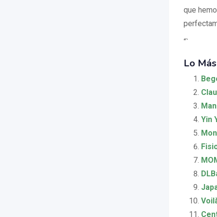
que hemo
perfectam
“`
Lo Más
Bego
Clau
Mani
Yin 
Monk
Fisi
MOM
DLB
Japa
Voil
Cent