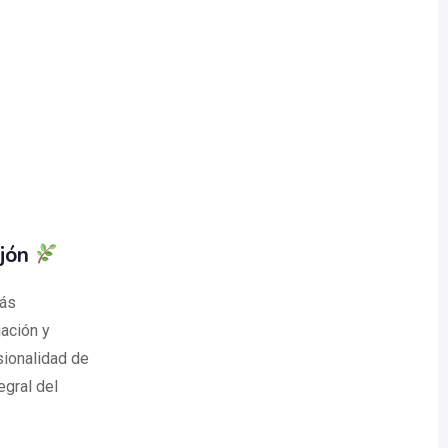
ijón
más
ación y
sionalidad de
egral del