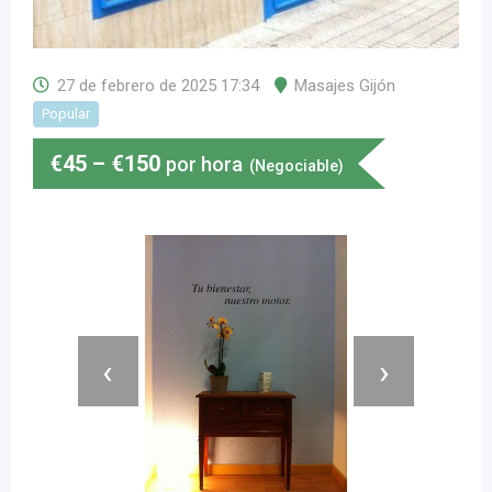
27 de febrero de 2025 17:34
Masajes Gijón
Popular
€
45
–
€
150
por hora
(Negociable)
‹
›