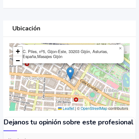
Ubicación
×
+
C. Piles, nº5, Gijon-Este, 33203 Gijón, Asturias,
España,Masajes Gijón
−
Leaflet
|
©
OpenStreetMap
contributors
Dejanos tu opinión sobre este profesional