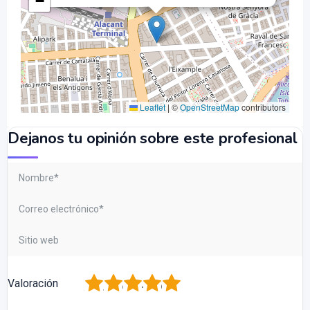
−
Leaflet
|
©
OpenStreetMap
contributors
Dejanos tu opinión sobre este profesional
1
2
3
4
5
Valoración