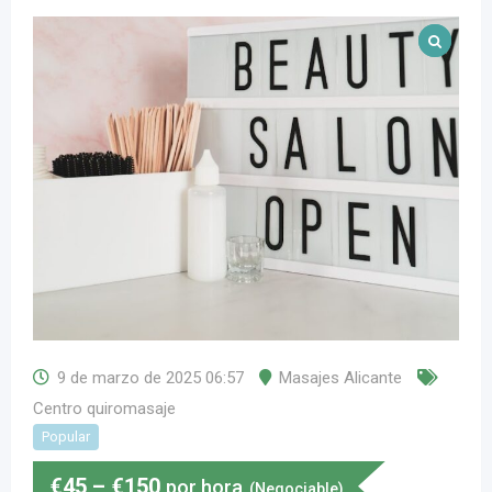
9 de marzo de 2025 06:57
Masajes Alicante
Centro quiromasaje
Popular
€
45
–
€
150
por hora
(Negociable)