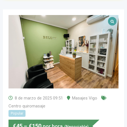
8 de marzo de 2025 09:51
Masajes Vigo
Centro quiromasaje
Popular
€
45
–
€
150
por hora
(Negociable)